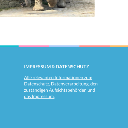
IMPRESSUM & DATENSCHUTZ
Alle relevanten Informationen zum
Datenschutz, Datenverarbeitung, den
zuständigen Aufsichtsbehörden und
das Impressum.