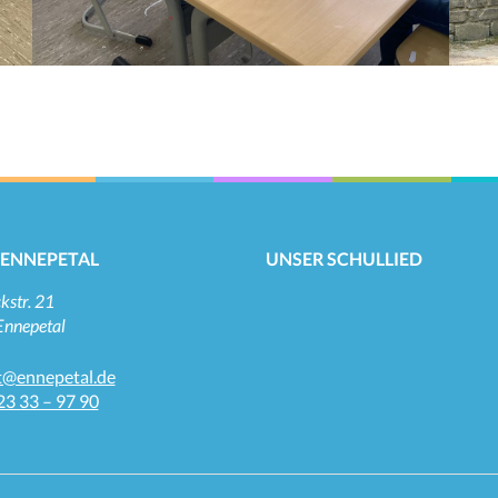
 ENNEPETAL
UNSER SCHULLIED
kstr. 21
nnepetal
t@ennepetal.de
3 33 – 97 90