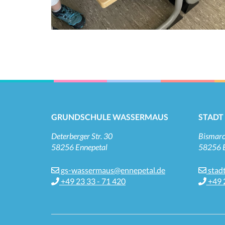
GRUNDSCHULE WASSERMAUS
STADT
Deterberger Str. 30
Bismarc
58256 Ennepetal
58256 E
gs-wassermaus@ennepetal.de
stad
+49 23 33 - 71 420
+49 2