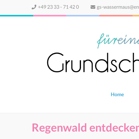
+49 23 33 - 71 42 0
gs-wassermaus@enn
Home
Regenwald entdecken