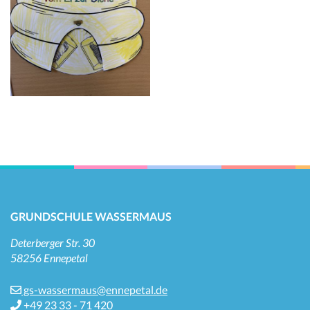
GRUNDSCHULE WASSERMAUS
Deterberger Str. 30
58256 Ennepetal
gs-wassermaus@ennepetal.de
+49 23 33 - 71 420